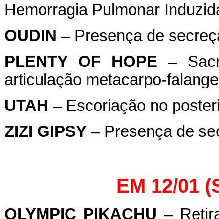
Hemorragia Pulmonar Induzida 
OUDIN
– Presença de secreçã
PLENTY
OF
HOPE
– Sacri
articulação metacarpo-falang
UTAH
– Escoriação no poster
ZIZI
GIPSY
– Presença de sec
EM 12/01 
OLYMPIC
PIKACHU
– Retira