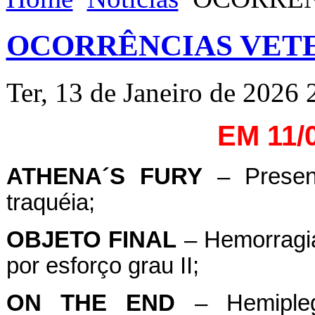
OCORRÊNCIAS VETE
Ter, 13 de Janeiro de 2026 
EM 11/
ATHENA´S FURY
– Presen
traquéia;
OBJETO FINAL
– Hemorragia
por esforço grau II;
ON
THE
END
– Hemipleg