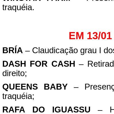
traquéia.
EM 13/01
BRÍA
– Claudicação grau I dos
DASH
FOR
CASH
– Retirad
direito;
QUEENS
BABY
– Presenç
traquéia;
RAFA
DO
IGUASSU
– He