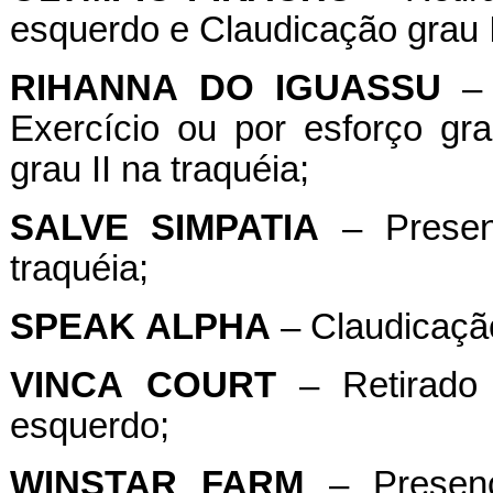
esquerdo e Claudicação grau I
RIHANNA
DO
IGUASSU
– 
Exercício ou por esforço g
grau II na traquéia;
SALVE
SIMPATIA
– Presen
traquéia;
SPEAK
ALPHA
– Claudicação
VINCA
COURT
– Retirado 
esquerdo;
WINSTAR
FARM
– Presenç