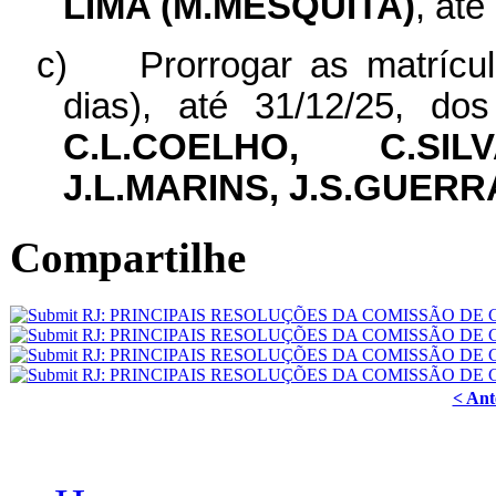
LIMA (M.MESQUITA)
, até
c)
Prorrogar as matrícu
dias), até 31/12/25, do
C.L.COELHO, C.SIL
J.L.MARINS, J.S.GUERR
Compartilhe
< Ant