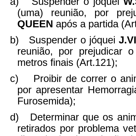
a)
Suspender o jóquei
W.
(uma) reunião, por pre
QUEEN
após a partida (Ar
b)
Suspender o jóquei
J.V
reunião, por prejudicar 
metros finais (Art.121);
c)
Proibir de correr o an
por apresentar Hemorrag
Furosemida);
d)
Determinar que os ani
retirados por problema vet