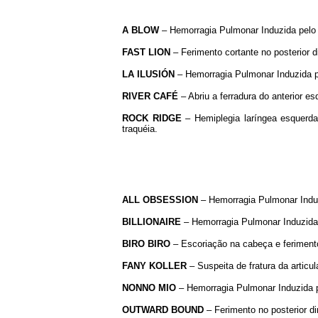
A BLOW
– Hemorragia Pulmonar Induzida pelo E
FAST LION
– Ferimento cortante no posterior di
LA ILUSIÓN
– Hemorragia Pulmonar Induzida pe
RIVER CAFÉ
– Abriu a ferradura do anterior es
ROCK RIDGE
– Hemiplegia laríngea esquerda
traquéia.
ALL OBSESSION
– Hemorragia Pulmonar Induzi
BILLIONAIRE
– Hemorragia Pulmonar Induzida p
BIRO BIRO
– Escoriação na cabeça e ferimento 
FANY KOLLER
– Suspeita de fratura da articu
NONNO MIO
– Hemorragia Pulmonar Induzida pe
OUTWARD BOUND
– Ferimento no posterior dir