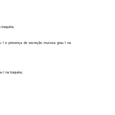
 traquéia;
au I e presença de secreção mucosa grau I na
 I na traquéia;