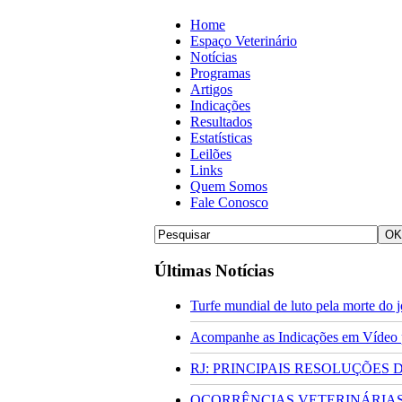
Home
Espaço Veterinário
Notícias
Programas
Artigos
Indicações
Resultados
Estatísticas
Leilões
Links
Quem Somos
Fale Conosco
Últimas Notícias
Turfe mundial de luto pela morte do
Acompanhe as Indicações em Vídeo pa
RJ: PRINCIPAIS RESOLUÇÕES
OCORRÊNCIAS VETERINÁRIAS 