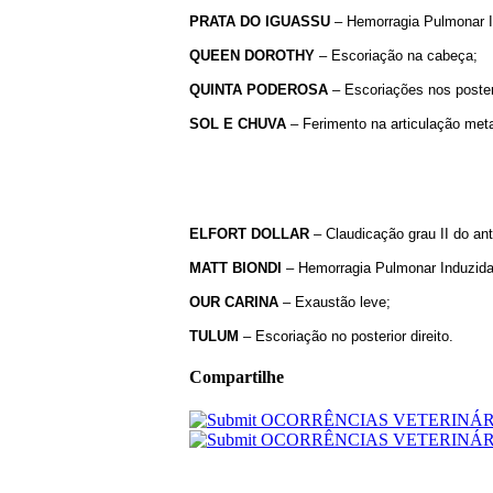
PRATA DO IGUASSU
– Hemorragia Pulmonar In
QUEEN DOROTHY
– Escoriação na cabeça;
QUINTA PODEROSA
– Escoriações nos poster
SOL E CHUVA
– Ferimento na articulação meta
ELFORT
DOLLAR
– Claudicação grau II do ant
MATT
BIONDI
– Hemorragia Pulmonar Induzida p
OUR
CARINA
– Exaustão leve;
TULUM
– Escoriação no posterior direito.
Compartilhe