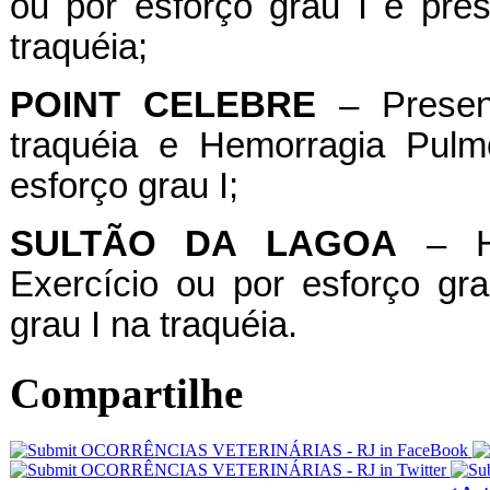
ou por esforço grau I e pr
traquéia;
POINT CELEBRE
– Presen
traquéia e Hemorragia Pulm
esforço grau I;
SULTÃO DA LAGOA
– He
Exercício ou por esforço g
grau I na traquéia.
Compartilhe