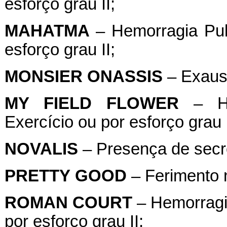
esforço grau II;
MAHATMA
– Hemorragia Pul
esforço grau II;
MONSIER
ONASSIS
– Exaus
MY
FIELD
FLOWER
– Hem
Exercício ou por esforço grau I
NOVALIS
– Presença de secre
PRETTY
GOOD
– Ferimento 
ROMAN
COURT
– Hemorragia
por esforço grau II;