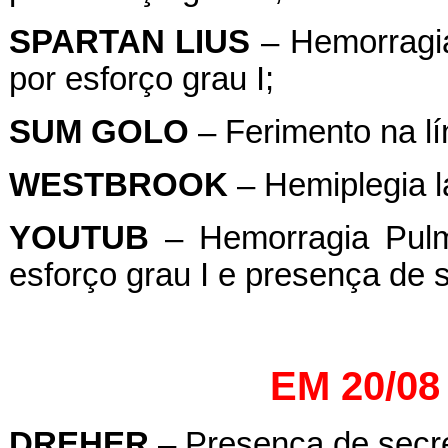
SPARTAN
LIUS
– Hemorragia
por esforço grau I;
SUM
GOLO
– Ferimento na lí
WESTBROOK
– Hemiplegia l
YOUTUB
– Hemorragia Pulmo
esforço grau I e presença de 
EM 20/08
DREHER
– Presença de secre