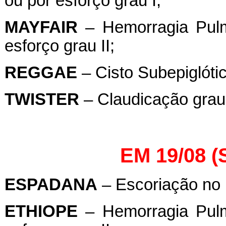
ou por esforço grau I;
MAYFAIR
– Hemorragia Pulm
esforço grau II;
REGGAE
– Cisto Subepiglótic
TWISTER
– Claudicação grau 
EM 19/08 
ESPADANA
– Escoriação no 
ETHIOPE
– Hemorragia Pulm