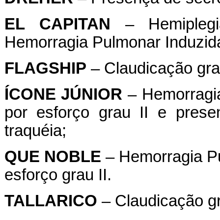
EL
CAPITAN
– Hemiplegia
Hemorragia Pulmonar Induzida 
FLAGSHIP
– Claudicação grau
ÍCONE
JÚNIOR
– Hemorragia
por esforço grau II e pres
traquéia;
QUE
NOBLE
– Hemorragia Pu
esforço grau II.
TALLARICO
– Claudicação gra