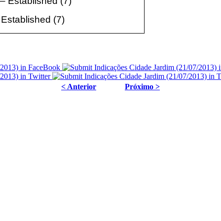
– Established (7)
 Established (7)
< Anterior
Próximo >