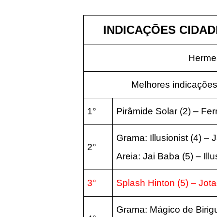
INDICAÇÕES CIDADE
Hermes
Melhores indicações
1°
Pirâmide Solar (2) – Fe
Grama: Illusionist (4) – 
2°
Areia: Jai Baba (5) – Illu
3°
Splash Hinton (5) – Jota
Grama: Mágico de Birigu