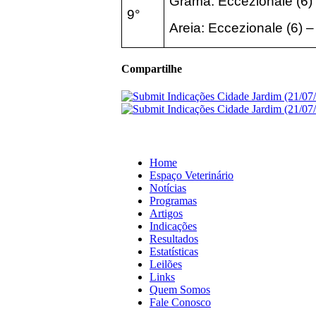
Grama: Eccezionale (6) 
9°
Areia: Eccezionale (6) –
Compartilhe
Home
Espaço Veterinário
Notícias
Programas
Artigos
Indicações
Resultados
Estatísticas
Leilões
Links
Quem Somos
Fale Conosco