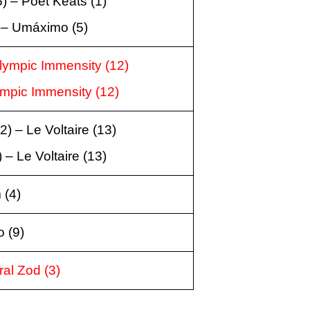
) – Poet Keats (1)
) – Umáximo (5)
lympic Immensity (12)
lympic Immensity (12)
) – Le Voltaire (13)
 – Le Voltaire (13)
 (4)
o (9)
al Zod (3)