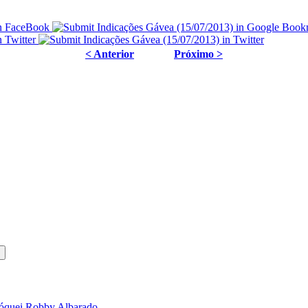
< Anterior
Próximo >
 jóquei Robby Albarado