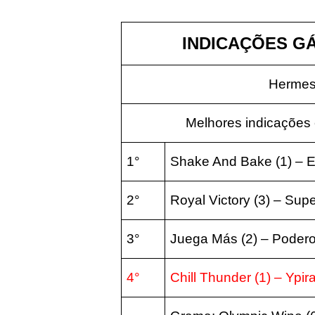
INDICAÇÕES GÁV
Hermes
Melhores indicações 
1°
Shake And Bake (1) – E
2°
Royal Victory (3) – Supe
3°
Juega Más (2) – Poder
4°
Chill Thunder (1) – Ypi