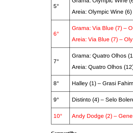
Grama: Olympic Wine (6
5°
Areia: Olympic Wine (6
Grama: Via Blue (7) – O
6°
Areia: Via Blue (7) – O
Grama: Quatro Olhos (12
7°
Areia: Quatro Olhos (12)
8°
Halley (1) – Grasi Fahim
9°
Distinto (4) – Selo Boler
10°
Andy Dodge (2) – Gener