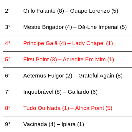
2°
Grilo Falante (8) – Guapo Lorenzo (5)
3°
Mestre Brigador (4) – Dá-Lhe Imperial (5)
4°
Príncipe Galã (4) – Lady Chapel (1)
5°
First Point (3) – Acredite Em Mim (1)
6°
Aeternus Fulgor (2) – Grateful Again (8)
7°
Inquebrável (8) – Gallardo (6)
8°
Tudo Ou Nada (1) – África Point (5)
9°
Vacinada (4) – Ipiara (1)