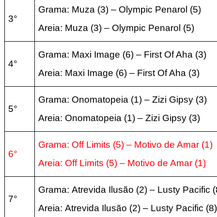
Grama: Muza
(3
) – Olympic Penarol
(5
)
3°
Areia:
Muza
(3
) – Olympic Penarol
(5
)
Grama: Maxi Image
(6
) – First Of Aha
(3)
4°
Areia:
Maxi Image
(6
) – First Of Aha
(3
)
Grama:
Onomatopeia
(1
) – Zizi Gipsy
(3)
5°
Areia:
Onomatopeia
(1
) – Zizi Gipsy
(3
)
Grama: Off Limits
(5
) – Motivo de Amar
(1
)
6°
Areia:
Off Limits
(5
) – Motivo de Amar
(1
)
Grama:
Atrevida Ilusão
(2
) – Lusty Pacific
(
7°
Areia:
Atrevida Ilusão
(2
) – Lusty Pacific
(8
)