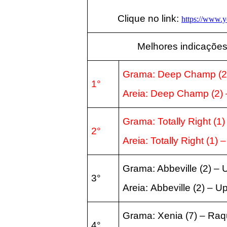
Clique no link:
https://www
Melhores indicações
Grama:
Deep Champ
(
1°
Areia:
Deep Champ
(2
)
Grama: Totally Right
(1
)
2°
Areia:
Totally Right
(1
) 
Grama: Abbeville
(2
) – 
3°
Areia:
Abbeville
(2
) – U
Grama: Xenia
(7
) – Raq
4°