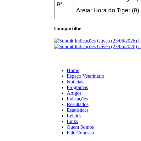
9°
Areia:
Hora do Tiger
(9
)
Compartilhe
Home
Espaço Veterinário
Notícias
Programas
Artigos
Indicações
Resultados
Estatísticas
Leilões
Links
Quem Somos
Fale Conosco