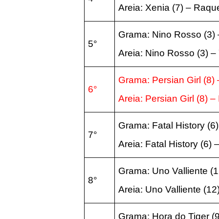
Areia:
Xenia
(7
) – Raqu
Grama: Nino Rosso
(3
)
5°
Areia:
Nino Rosso
(3
) –
Grama: Persian Girl
(8
)
6°
Areia:
Persian Girl
(8
) –
Grama: Fatal History
(6
7°
Areia:
Fatal History
(6
) 
Grama: Uno Valliente
(
8°
Areia:
Uno Valliente
(12
Grama:
Hora do Tiger
(