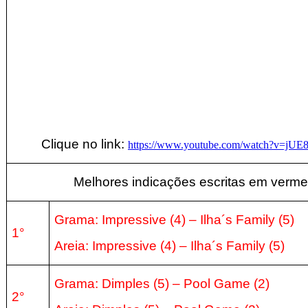
Clique no link:
https://www.youtube.com/watch?v=j
Melhores indicações escritas em verme
Grama: Impressive
(4
) –
Ilha´s Family
(5
)
1°
Areia:
Impressive
(4
) –
Ilha´s Family
(5
)
Grama: Dimples
(5
) – Pool Game
(2
)
2°