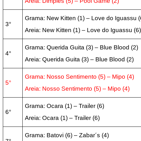
Areia:
Dimples
(5
) – Pool Game
(2
)
Grama: New Kitten
(1
) – Love do Iguassu
(
3°
Areia:
New Kitten
(1
) – Love do Iguassu
(6
)
Grama: Querida Guita
(3
) – Blue Blood
(2
)
4°
Areia:
Querida Guita
(3
) – Blue Blood
(2
)
Grama: Nosso Sentimento (5
) – Mipo
(4)
5°
Areia:
Nosso Sentimento (5
) – Mipo
(4
)
Grama: Ocara (1
) – Trailer
(6)
6°
Areia:
Ocara (1
) – Trailer
(6
)
Grama: Batovi (6
) – Zabar´s (
4)