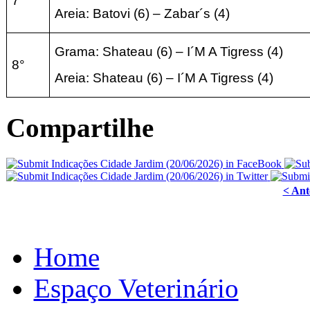
7°
Areia:
Batovi (6
) – Zabar´s (
4
)
Grama: Shateau (6
) – I´M A Tigress
(4)
8°
Areia:
Shateau (6
) – I´M A Tigress
(4
)
Compartilhe
< Ant
Home
Espaço Veterinário