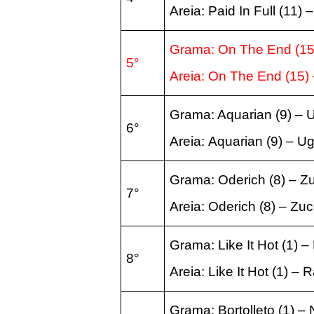
Areia:
Paid In Full
(11
) 
Grama: On The End
(1
5°
Areia:
On The End
(15
)
Grama: Aquarian
(9
) –
6°
Areia:
Aquarian
(9
) – U
Grama: Oderich
(8
) – 
7°
Areia:
Oderich
(8
) – Zu
Grama: Like It Hot
(1
) –
8°
Areia:
Like It Hot
(1
) –
R
Grama: Bortolleto
(1
) –