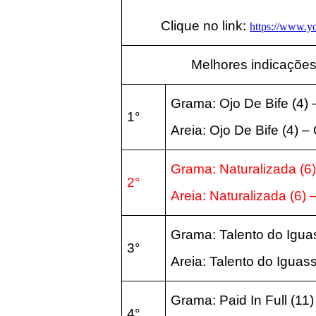
Clique no link:
https://www.
Melhores indicações
Grama:
Ojo De Bife
(4
)
1°
Areia:
Ojo De Bife
(4
) –
Grama: Naturalizada
(6
2°
Areia:
Naturalizada
(6
) 
Grama: Talento do Igu
3°
Areia:
Talento do Iguas
Grama: Paid In Full
(11
4°