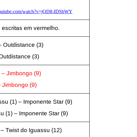
youtube.com/watch?v=jOD8-IDSbWY
 escritas em vermelho.
 – Outdistance
(3
)
 Outdistance
(3)
) – Jimbongo
(9
)
– Jimbongo
(9
)
assu
(1
) – Imponente Star
(9
)
su
(1
) – Imponente Star
(9
)
) – Twist do Iguassu
(12
)