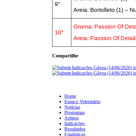
9°
Areia:
Bortolleto
(1
) – 
Grama: Passion Of Detai
10°
Areia:
Passion Of Detail
Compartilhe
Home
Espaço Veterinário
Notícias
Programas
Artigos
Indicações
Resultados
Estatísticas