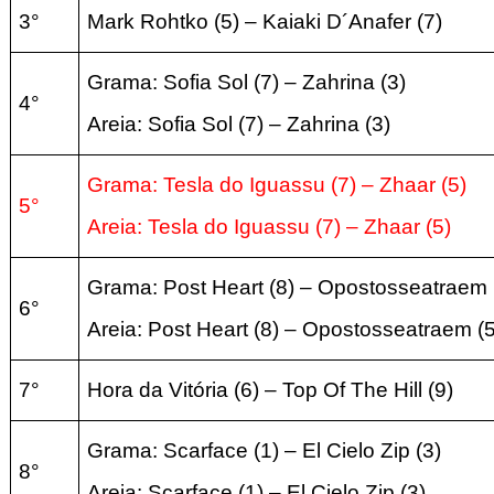
3°
Mark Rohtko
(5
) – Kaiaki D´Anafer
(7
)
Grama: Sofia Sol
(7
) – Zahrina
(3
)
4°
Areia:
Sofia Sol
(7
) – Zahrina
(3
)
Grama: Tesla do Iguassu
(7
) – Zhaar
(5)
5°
Areia:
Tesla do Iguassu (7) – Zhaar (5
)
Grama:
Post Heart
(8
) – Opostosseatraem
6°
Areia:
Post Heart
(8
) – Opostosseatraem
(
7°
Hora da Vitória
(6
) –
Top Of The Hill
(9
)
Grama: Scarface
(1
) –
El Cielo Zip
(3
)
8°
Areia:
Scarface
(1
) –
El Cielo Zip
(3
)