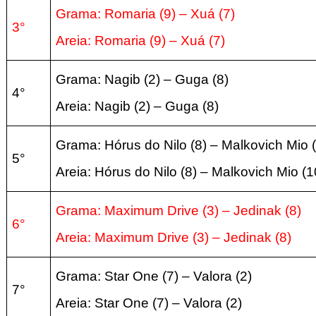
Grama:
Romaria
(9)
– Xuá
(7
)
3°
Areia:
Romaria
(9)
– Xuá
(7
)
Grama: Nagib
(2
) – Guga
(8
)
4°
Areia:
Nagib
(2
) – Guga
(8
)
Grama: Hórus do Nilo
(8
) – Malkovich Mio
5°
Areia:
Hórus do Nilo
(8
) – Malkovich Mio
(1
Grama: Maximum Drive
(3
) – Jedinak
(8
)
6°
Areia:
Maximum Drive
(3
) – Jedinak
(8
)
Grama: Star One
(7
) – Valora
(2
)
7°
Areia:
Star One
(7
) – Valora
(2
)