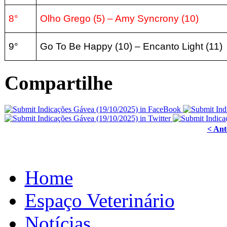
8°
Olho Grego (5
) – Amy Syncrony
(10
)
9°
Go To Be Happy (
10
) – Encanto Light
(11
)
Compartilhe
< Ant
Home
Espaço Veterinário
Notícias