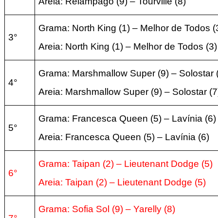
Areia:
Relâmpago
(9
) – Tourville
(8
)
Grama: North King
(1
) – Melhor de Todos
(
3°
Areia:
North King
(1
) – Melhor de Todos
(3
)
Grama: Marshmallow Super
(9
) – Solostar
4°
Areia:
Marshmallow Super
(9
) – Solostar
(7
Grama: Francesca Queen
(5
) – Lavínia
(6
)
5°
Areia:
Francesca Queen
(5
) – Lavínia
(6
)
Grama: Taipan
(2
) – Lieutenant Dodge
(5
)
6°
Areia:
Taipan
(2
) – Lieutenant Dodge
(5
)
Grama: Sofia Sol
(9
) – Yarelly
(8
)