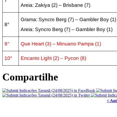
7°
Areia:
Zakiya (2) – Brisbane
(
7
)
Grama:
Syncro Berg
(
7
) –
Gambler Boy (1
)
8°
Areia:
Syncro Berg
(
7
) –
Gambler Boy (1
)
9°
Que Heart
(3
) – Minuano Pampa
(
1
)
10°
Encanto Light (2) –
Pycon (8
)
Compartilhe
< Ant