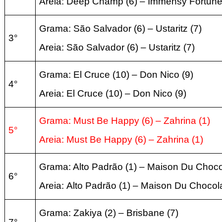
Areia:
Deep Champ (6) – Immensy Fortun
Grama: São Salvador (6) – Ustaritz
(
7)
3°
Areia:
São Salvador (6) – Ustaritz
(
7
)
Grama: El Cruce (10) – Don Nico
(
9)
4°
Areia:
El Cruce (10) – Don Nico
(
9
)
Grama: Must Be Happy (6) – Zahrina
(1
)
5°
Areia:
Must Be Happy (6) – Zahrina
(1
)
Grama: Alto Padrão (1) – Maison Du Choc
6°
Areia:
Alto Padrão (1) – Maison Du Chocol
Grama: Zakiya (2) – Brisbane
(
7)