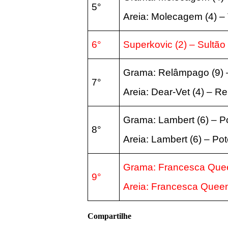
5°
Areia:
Molecagem
(4
) –
6°
Superkovic
(2
) – Sultã
Grama: Relâmpago (9)
7°
Areia:
Dear-Vet
(4
)
–
Re
Grama: Lambert
(6
) –
P
8°
Areia:
Lambert
(6
) –
Pot
Grama: Francesca Qu
9°
Areia:
Francesca Quee
Compartilhe