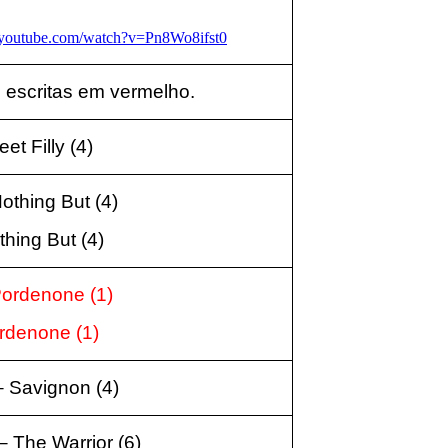
.youtube.com/watch?v=Pn8Wo8ifst0
 escritas em vermelho.
eet Filly
(4
)
Nothing But
(4
)
othing But
(4
)
 Pordenone
(1
)
ordenone
(1
)
 – Savignon
(4
)
 – The Warrior
(6
)