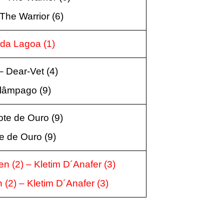
 The Warrior
(6
)
o da Lagoa
(1
)
–
Dear-Vet
(4
)
lâmpago (9
)
ote de Ouro
(9
)
e de Ouro
(9
)
een
(2
) –
Kletim D´Anafer
(3
)
n
(2
) –
Kletim D´Anafer
(3
)