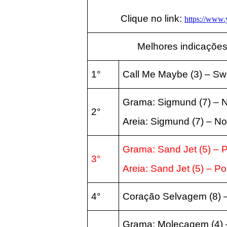
Clique no link:
https://www
Melhores indicações
1°
Call Me Maybe
(3
) – Sw
Grama: Sigmund
(7
) – 
2°
Areia:
Sigmund
(7
) – N
Grama:
Sand Jet
(5
) –
3°
Areia:
Sand Jet
(5
) – P
4°
Coração Selvagem
(8
)
Grama: Molecagem
(4
)