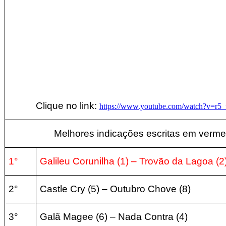
Clique no link:
https://www.youtube.com/watch?v=r
Melhores indicações escritas em verme
1°
Galileu Corunilha
(1) –
Trovão da Lagoa
(2
2°
Castle Cry
(5) – Outubro Chove (8
)
3°
Galã Magee (
6) – Nada Contra
(4
)