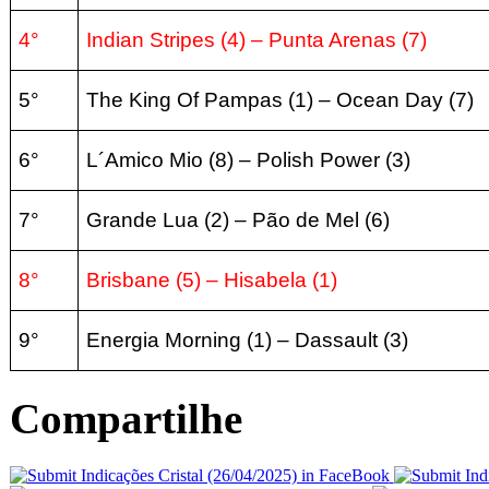
4°
Indian Stripes
(4) – Punta Arenas (7
)
5°
The King Of Pampas (1
) –
Ocean Day
(7
)
6°
L´Amico Mio
(8) –
Polish Power
(3
)
7°
Grande Lua
(2) – Pão de Mel (6
)
8°
Brisbane
(5) – Hisabela (1
)
9°
Energia Morning
(1) – Dassault (3
)
Compartilhe