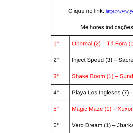
Clique no link:
https://www.
Melhores indicações
1°
Obernai
(2) – Tá Fora (
2°
Inject Speed
(3) – Sacre
3°
Shake Boom
(1) – Sun
4°
Playa Los Ingleses (7
) 
5°
Magic Maze
(1) – Xexo
6°
Vero Dream
(1) – Jhark