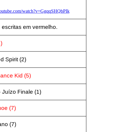
youtube.com/watch?v=GgqqSHQbPIk
 escritas em vermelho.
1
)
d Spirit (2
)
dance Kid (5
)
– Juízo Finale (1
)
noe (7
)
ano (7
)