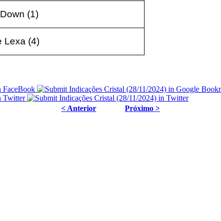
 Down (1
)
e Lexa (4
)
< Anterior
Próximo >