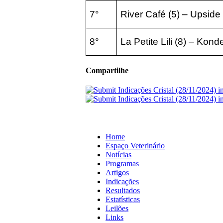
7°
River Café
(5) – Upside
8°
La Petite Lili
(8) – Kond
Compartilhe
Home
Espaço Veterinário
Notícias
Programas
Artigos
Indicações
Resultados
Estatísticas
Leilões
Links