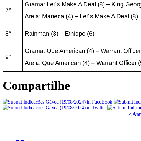
Grama: Let´s Make A Deal (8) – King Georg
7°
Areia: Maneca (4)
–
Let´s Make A Deal (8
)
8°
Rainman
(3) – Ethiope (6
)
Grama:
Que American (4
) – Warrant Officer
9°
Areia:
Que American (4
) – Warrant Officer (
Compartilhe
< Ant