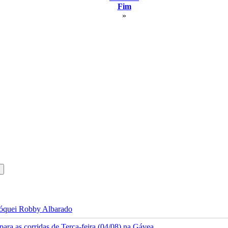
Fim
»
 jóquei Robby Albarado
ra as corridas de Terça-feira (04/08) na Gávea