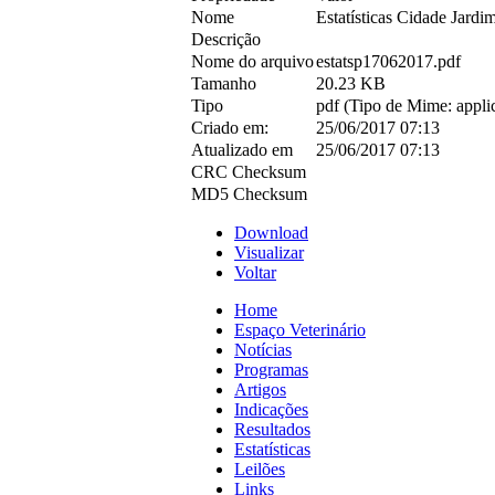
Nome
Estatísticas Cidade Jardi
Descrição
Nome do arquivo
estatsp17062017.pdf
Tamanho
20.23 KB
Tipo
pdf (Tipo de Mime: applic
Criado em:
25/06/2017 07:13
Atualizado em
25/06/2017 07:13
CRC Checksum
MD5 Checksum
Download
Visualizar
Voltar
Home
Espaço Veterinário
Notícias
Programas
Artigos
Indicações
Resultados
Estatísticas
Leilões
Links