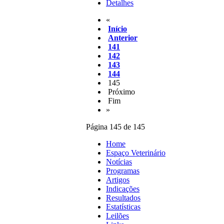
Detalhes
«
Início
Anterior
141
142
143
144
145
Próximo
Fim
»
Página 145 de 145
Home
Espaço Veterinário
Notícias
Programas
Artigos
Indicações
Resultados
Estatísticas
Leilões