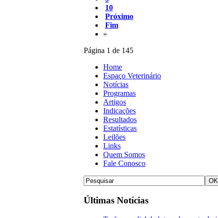
10
Próximo
Fim
»
Página 1 de 145
Home
Espaço Veterinário
Notícias
Programas
Artigos
Indicações
Resultados
Estatísticas
Leilões
Links
Quem Somos
Fale Conosco
Últimas Notícias